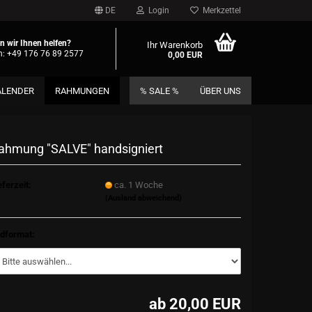
DE
Login
Merkzettel
 wir Ihnen helfen?
Ihr Warenkorb
n: +49 176 76 89 2577
0,00 EUR
ALENDER
RAHMUNGEN
% SALE %
ÜBER UNS
ahmung "SALVE" handsigniert
eferzeit:
ca. 1 Woche
(Ausland abweichend)
ldformat:
ab 20,00 EUR