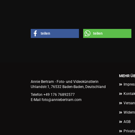
teilen
teilen
MEHR ÜB
Annie Bertram - Foto- und Videokünstlerin
Impre
Uhlandstr.1, 76532 Baden-Baden, Deutschland
Kontak
Telefon +49 176 76892577
E-Mail foto@anniebertram.com
Versan
Widerr
AGB
Privat