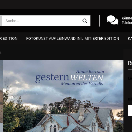
Suche...
Können
Telefo
R EDITION
FOTOKUNST AUF LEINWAND IN LIMITIERTER EDITION
K
t
R
Li
Bi